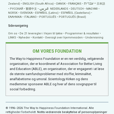
עברית
Zealand)
ENGLISH (South Africa)
DANSK
FRANÇAIS
日本語
عربي
РУССКИЙ
繁體中文
NEDERLANDS
DEUTSCH
MAGYAR
NORSK
SVENSKA
ESPAÑOL (Latino)
ESPAÑOL (Castellano)
ΕΛΛΗΝΙΚA
ITALIANO
PORTUGUÊS
PORTUGUÊS (Brasil)
Side-navigering
Om os
De 21 leveregler i Vejen til lykke
Programmer & resultater
LINKS
Nyheder
Kontakt
Oversigt over hjemmesiden
Undervisning
OM VORES FOUNDATION
The Way to Happiness Foundation er en ren verdslig, velgørende
organisation, der er koordineret af Association for Better Living
and Education (ABLE), en organisation, der er engageret i at løse
de største samfundsproblemer med stoffer, kriminalitet,
analfabetisme og umoral. Scientology Kirken og dens
medlemmer sponserer ABLE og hver af dens sovgrupper til
social forbedring.
© 1996–2026 The Way to Happiness Foundation International. Alle
rettigheder forbeholdt.
Notits vedrørende beskyttelse af personoplysninger