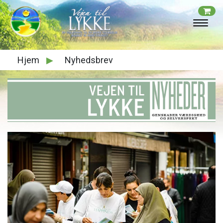
Hjem
▶
Nyhedsbrev