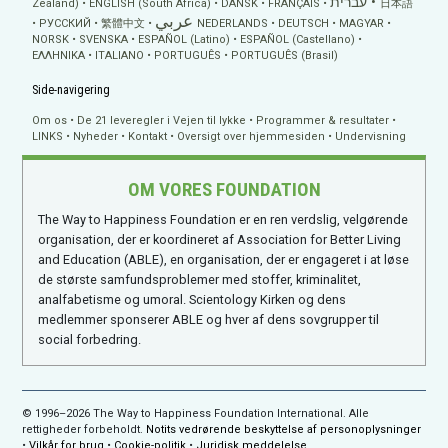
עברית
Zealand)
ENGLISH (South Africa)
DANSK
FRANÇAIS
日本語
عربي
РУССКИЙ
繁體中文
NEDERLANDS
DEUTSCH
MAGYAR
NORSK
SVENSKA
ESPAÑOL (Latino)
ESPAÑOL (Castellano)
ΕΛΛΗΝΙΚA
ITALIANO
PORTUGUÊS
PORTUGUÊS (Brasil)
Side-navigering
Om os
De 21 leveregler i Vejen til lykke
Programmer & resultater
LINKS
Nyheder
Kontakt
Oversigt over hjemmesiden
Undervisning
OM VORES FOUNDATION
The Way to Happiness Foundation er en ren verdslig, velgørende
organisation, der er koordineret af Association for Better Living
and Education (ABLE), en organisation, der er engageret i at løse
de største samfundsproblemer med stoffer, kriminalitet,
analfabetisme og umoral. Scientology Kirken og dens
medlemmer sponserer ABLE og hver af dens sovgrupper til
social forbedring.
© 1996–2026 The Way to Happiness Foundation International. Alle
rettigheder forbeholdt.
Notits vedrørende beskyttelse af personoplysninger
•
Vilkår for brug
•
Cookie-politik
•
Juridisk meddelelse