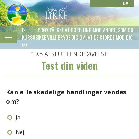
DA
E-
PRØV PÅ IKKE AT GØRE TING MOD ANDRE, SOM DU
KURSUS
IKKE VILLE BRYDE DIG OM, AT DE GJORDE MOD DIG
19.5
AFSLUTTENDE ØVELSE
Test din viden
Kan alle skadelige handlinger vendes
om?
Ja
Nej