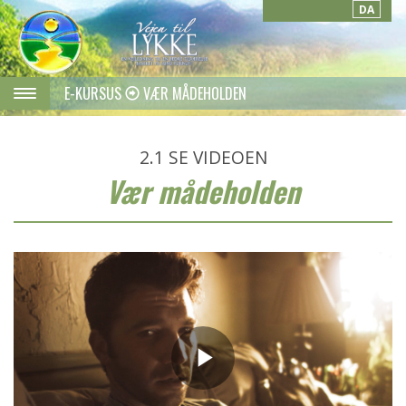
DA
E-KURSUS
VÆR MÅDEHOLDEN
2.1
SE VIDEOEN
Vær mådeholden
Play