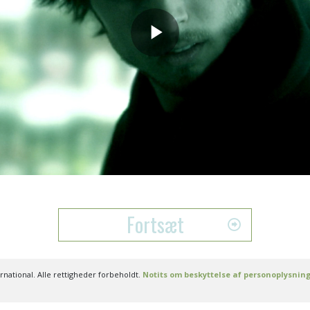
Play
Video
Fortsæt
national. Alle rettigheder forbeholdt.
Notits om beskyttelse af personoplysnin