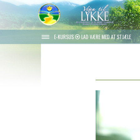
E-KURSUS
LAD VÆRE MED AT STJÆLE