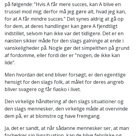
på følgende: ”Hvis A får mere succes, kan A blive en
trussel mod mig; derfor må jeg gøre alt, hvad jeg kan,
for at A får mindre succes.” Det synes aldrig at gå op
for dem, at deres handlinger kan gøre A fjendtligt
indstillet, selvom han ikke var det tidligere. Det er en
næsten sikker måde for den slags galninge at ende i
vanskeligheder på. Nogle gør det simpelthen på grund
af fordomme, eller fordi der er ”nogen, de ikke kan
lide”.
Men hvordan det end bliver forsøgt, er den egentlige
hensigt for den slags folk, at målet for deres angreb
bliver svagere og får fiasko i livet.
Den virkelige håndtering af den slags situationer og
den slags mennesker, den virkelige måde at overvinde
dem på, er at blomstre og have fremgang.
Ja, det er sandt, at når sådanne mennesker ser, at man
forbedrer sin livssituation, kan de blive febrilske og