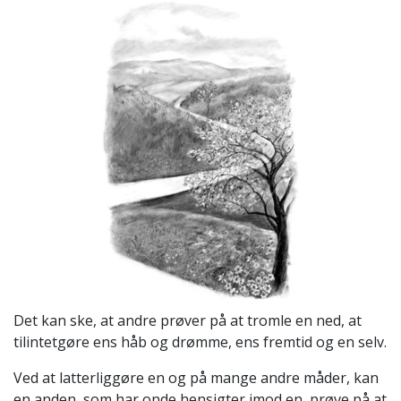
Det kan ske, at andre prøver på at tromle en ned, at
tilintetgøre ens håb og drømme, ens fremtid og en selv.
Ved at latterliggøre en og på mange andre måder, kan
en anden, som har onde hensigter imod en, prøve på at