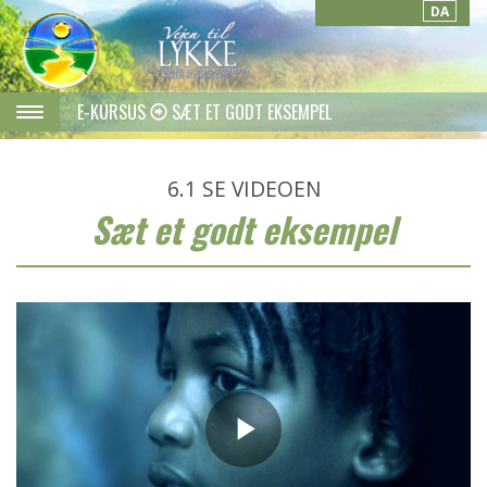
DA
E-KURSUS
SÆT ET GODT EKSEMPEL
6.1
SE VIDEOEN
Sæt et godt eksempel
Play