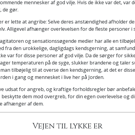
ommende mennesker af god vilje. Hvis de ikke var det, var d
, de gør.
er lette at angribe: Selve deres anstændighed afholder de
lv. Alligevel afhænger overlevelsen for de fleste personer i
gitatoren og sensationssøgende medier har alle en tilbøjeli
ra den urokkelige, dagligdags kendsgerning, at samfundet 
kke var for disse personer af god vilje. Da de sørger for sik
tager temperaturen på de syge, slukker brandene og taler 
man tilbøjelig til at overse den kendsgerning, at det er dis
erden i gang og mennesket i live her på Jorden.
ive udsat for angreb, og kraftige forholdsregler bør anbefal
 beskytte dem mod overgreb, for din egen overlevelse og di
se afhænger af dem.
Vejen til lykke er