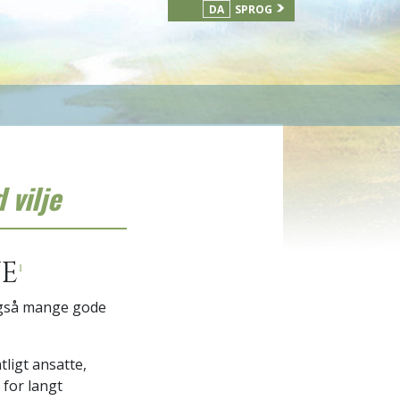
DA
SPROG
 vilje
JE
1
 også mange gode
tligt ansatte,
 for langt