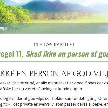
VILJE
11.3
LÆS KAPITLET
egel 11,
Skad ikke en person af god
 IKKE EN PERSON AF GOD VIL
ker insisterer på, at alle mennesker er onde, findes der
Måske har du været så heldig at kende nogen.
 og kvinder af god vilje, der holder samfundet i gang. Offen
folk i det private erhvervsliv, som passer deres arbejde, er