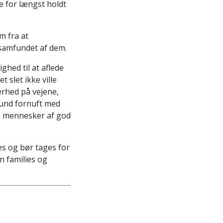
e for længst holdt
m fra at
 samfundet af dem.
ghed til at aflede
slet ikke ville
kerhed på vejene,
sund fornuft med
se mennesker af god
es og bør tages for
n families og