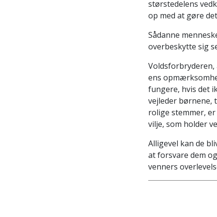
størstedelens vedk
op med at gøre det
Sådanne mennesker 
overbeskytte sig se
Voldsforbryderen, a
ens opmærksomhed f
fungere, hvis det i
vejleder børnene, 
rolige stemmer, er 
vilje, som holder v
Alligevel kan de bl
at forsvare dem og
venners overlevel