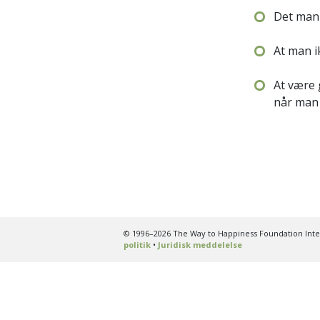
Det man
At man 
At være 
når man 
© 1996–2026 The Way to Happiness Foundation Inter
politik
•
Juridisk meddelelse