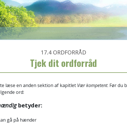
17.4
ORDFORRÅD
Tjek dit ordforråd
te læse en anden sektion af kapitlet
Vær kompetent
. Før du 
ølgende ord:
hændig
betyder:
kan gå på hænder