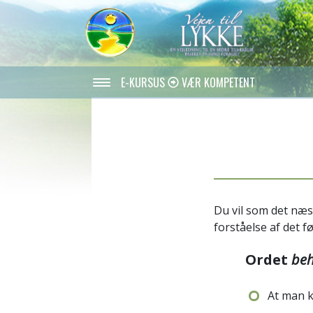
E-KURSUS
VÆR KOMPETENT
Du vil som det næs
forståelse af det f
Ordet
be
At man 