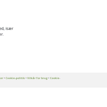
ed, især
r.
ger
•
Cookie-politik
•
Vilkår for brug
•
Cookie-