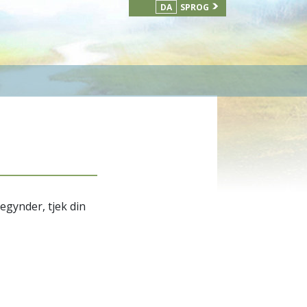
DA
SPROG
begynder, tjek din