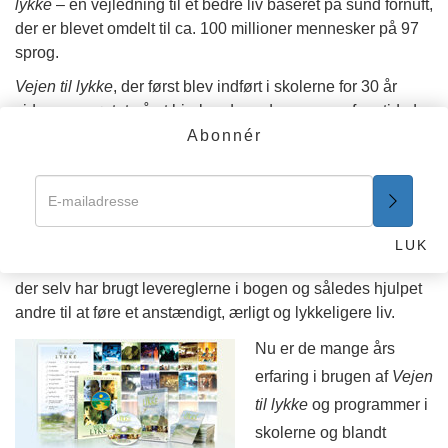
lykke
– en vejledning til et bedre liv baseret på sund fornuft,
der er blevet omdelt til ca. 100 millioner mennesker på 97
sprog.
Vejen til lykke
, der først blev indført i skolerne for 30 år
siden, er møntet på at hjælpe dem, der er vores fremtid: de
unge. For det er sandt, at du som lærer har muligheden for
Abonnér
at skabe denne ændring.
Vejen til lykke
er hverken religiøs eller fyldt med fordomme.
Den er blevet vel modtaget af skolebørn, lærere,
pædagoger, skoleledere, professorer, guvernører,
LUK
borgmestre, læger, sygeplejersker, advokater og præster,
der selv har brugt levereglerne i bogen og således hjulpet
andre til at føre et anstændigt, ærligt og lykkeligere liv.
Nu er de mange års
erfaring i brugen af
Vejen
til lykke
og programmer i
skolerne og blandt