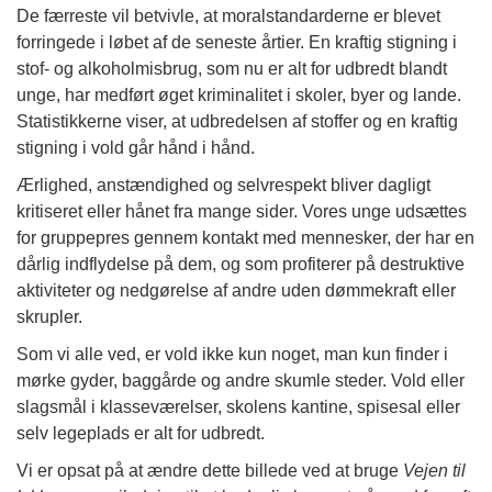
De færreste vil betvivle, at moralstandarderne er blevet
forringede i løbet af de seneste årtier. En kraftig stigning i
stof- og alkoholmisbrug, som nu er alt for udbredt blandt
unge, har medført øget kriminalitet i skoler, byer og lande.
Statistikkerne viser, at udbredelsen af stoffer og en kraftig
stigning i vold går hånd i hånd.
Ærlighed, anstændighed og selvrespekt bliver dagligt
kritiseret eller hånet fra mange sider. Vores unge udsættes
for gruppepres gennem kontakt med mennesker, der har en
dårlig indflydelse på dem, og som profiterer på destruktive
aktiviteter og nedgørelse af andre uden dømmekraft eller
skrupler.
Som vi alle ved, er vold ikke kun noget, man kun finder i
mørke gyder, baggårde og andre skumle steder. Vold eller
slagsmål i klasseværelser, skolens kantine, spisesal eller
selv legeplads er alt for udbredt.
Vi er opsat på at ændre dette billede ved at bruge
Vejen til