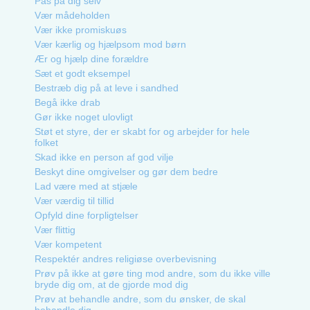
Pas på dig selv
Vær mådeholden
Vær ikke promiskuøs
Vær kærlig og hjælpsom mod børn
Ær og hjælp dine forældre
Sæt et godt eksempel
Bestræb dig på at leve i sandhed
Begå ikke drab
Gør ikke noget ulovligt
Støt et styre, der er skabt for og arbejder for hele
folket
Skad ikke en person af god vilje
Beskyt dine omgivelser og gør dem bedre
Lad være med at stjæle
Vær værdig til tillid
Opfyld dine forpligtelser
Vær flittig
Vær kompetent
Respektér andres religiøse overbevisning
Prøv på ikke at gøre ting mod andre, som du ikke ville
bryde dig om, at de gjorde mod dig
Prøv at behandle andre, som du ønsker, de skal