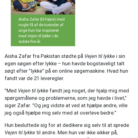
Aisha Zafar (til højre) med
nogle få af de tusinder af
unge hun har inspireret
med
Vejen til lykke
i de
sidste fire år.
Aisha Zafar fra Pakistan stødte på
Vejen til lykke
i sin
egen søgen efter lykke – hun havde bogstaveligt talt
søgt efter ”lykke” på en online søgemaskine. Hvad hun
fandt var de 21 leveregler.
”Med
Vejen til lykke
fandt jeg noget, der hjalp mig med
spørgsmålene og problemerne, som jeg havde i livet,”
siger Zafar. ”Og jeg vidste at ved at hjælpe andre, ville
jeg også hjælpe mig selv med at overleve bedre.”
Hun besluttede sig for at dedikere sig selv til at sprede
Vejen til lykke
til andre. Men hun var ikke sikker på,