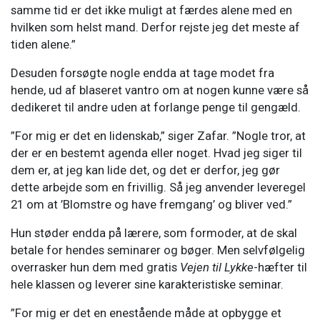
samme tid er det ikke muligt at færdes alene med en
hvilken som helst mand. Derfor rejste jeg det meste af
tiden alene.”
Desuden forsøgte nogle endda at tage modet fra
hende, ud af blaseret vantro om at nogen kunne være så
dedikeret til andre uden at forlange penge til gengæld.
”For mig er det en lidenskab,” siger Zafar. ”Nogle tror, at
der er en bestemt agenda eller noget. Hvad jeg siger til
dem er, at jeg kan lide det, og det er derfor, jeg gør
dette arbejde som en frivillig. Så jeg anvender leveregel
21 om at ’Blomstre og have fremgang’ og bliver ved.”
Hun støder endda på lærere, som formoder, at de skal
betale for hendes seminarer og bøger. Men selvfølgelig
overrasker hun dem med gratis
Vejen til Lykke
-hæfter til
hele klassen og leverer sine karakteristiske seminar.
”For mig er det en enestående måde at opbygge et