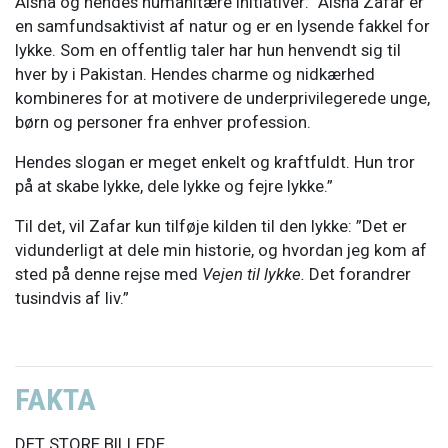
Aisha og hendes humanitære initiativer: ”Aisha Zafar er
en samfundsaktivist af natur og er en lysende fakkel for
lykke. Som en offentlig taler har hun henvendt sig til
hver by i Pakistan. Hendes charme og nidkærhed
kombineres for at motivere de underprivilegerede unge,
børn og personer fra enhver profession.
Hendes slogan er meget enkelt og kraftfuldt. Hun tror
på at skabe lykke, dele lykke og fejre lykke.”
Til det, vil Zafar kun tilføje kilden til den lykke: ”Det er
vidunderligt at dele min historie, og hvordan jeg kom af
sted på denne rejse med
Vejen til lykke.
Det forandrer
tusindvis af liv.”
FAKTA
DET STORE BILLEDE