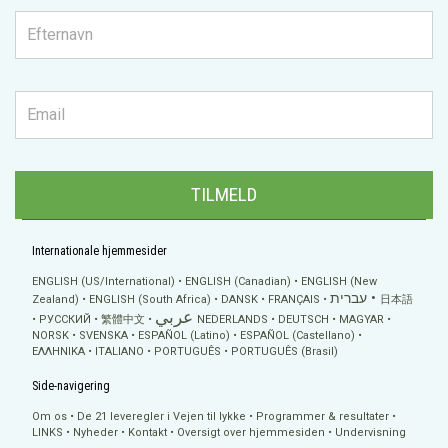
TILMELD
Internationale hjemmesider
ENGLISH (US/International)
ENGLISH (Canadian)
ENGLISH (New
עברית
Zealand)
ENGLISH (South Africa)
DANSK
FRANÇAIS
日本語
عربي
РУССКИЙ
繁體中文
NEDERLANDS
DEUTSCH
MAGYAR
NORSK
SVENSKA
ESPAÑOL (Latino)
ESPAÑOL (Castellano)
ΕΛΛΗΝΙΚA
ITALIANO
PORTUGUÊS
PORTUGUÊS (Brasil)
Side-navigering
Om os
De 21 leveregler i Vejen til lykke
Programmer & resultater
LINKS
Nyheder
Kontakt
Oversigt over hjemmesiden
Undervisning